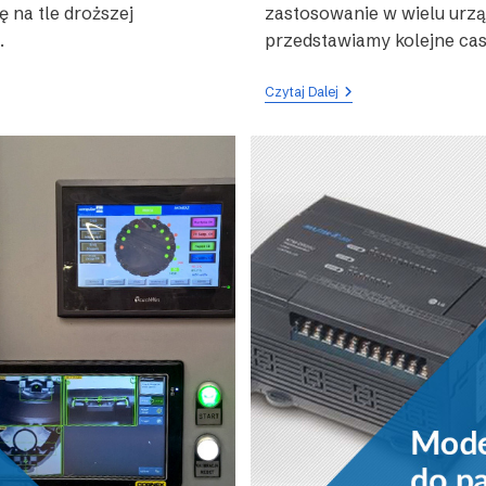
ę na tle droższej
zastosowanie w wielu urz
.
przedstawiamy kolejne cas
Urządzenie
Czytaj Dalej
Do
Formowania
Kartonów
–
Sterownik
PLC
Serii
XC