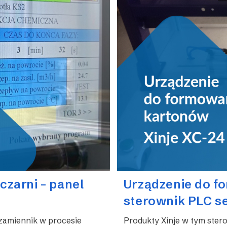
czarni – panel
Urządzenie do f
sterownik PLC se
zamiennik w procesie
Produkty Xinje w tym stero