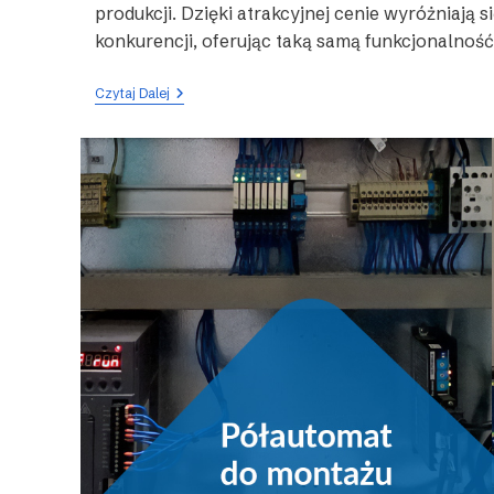
produkcji. Dzięki atrakcyjnej cenie wyróżniają si
konkurencji, oferując taką samą funkcjonalność
Modernizacja
Czytaj Dalej
Stacji
CIP
W
Mleczarni
–
Panel
Xinje
TG