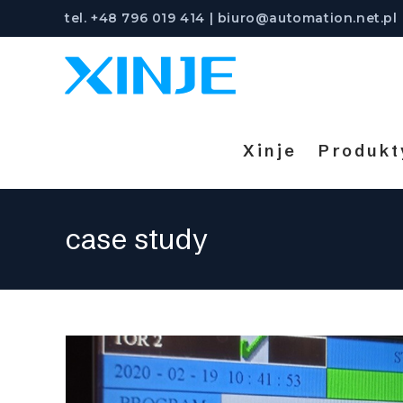
Skip
tel. +48 796 019 414 | biuro@automation.net.pl
to
content
Xinje
Produkt
case study