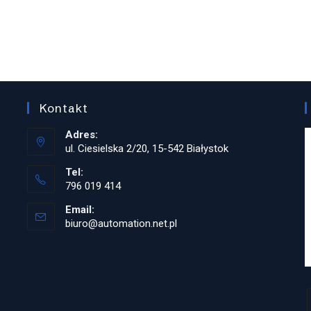
Kontakt
Adres:
ul. Ciesielska 2/20, 15-542 Białystok
Tel:
796 019 414
Opens
Email:
in
biuro@automation.net.pl
Opens
your
in
application
your
application