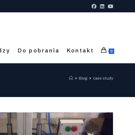
dzy
Do pobrania
Kontakt
0
>
Blog
>
case study