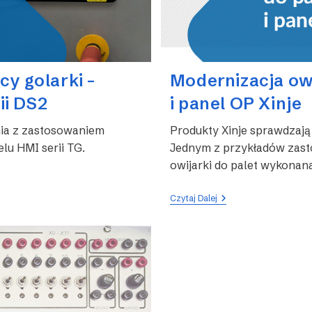
y golarki –
Modernizacja owi
ii DS2
i panel OP Xinje
nia z zastosowaniem
Produkty Xinje sprawdzają
lu HMI serii TG.
Jednym z przykładów zast
owijarki do palet wykonana
Modernizacja
Czytaj Dalej
Owijarki
Do
Palet
–
Sterownik
XC
I
Panel
OP
Xinje