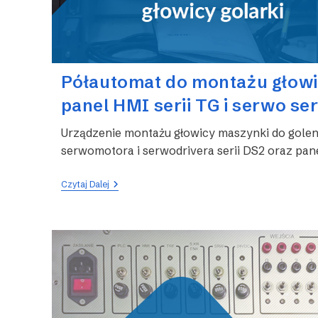
Półautomat do montażu głowic
panel HMI serii TG i serwo ser
Urządzenie montażu głowicy maszynki do gole
serwomotora i serwodrivera serii DS2 oraz pane
Półautomat
Czytaj Dalej
Do
Montażu
Głowicy
Golarki
–
Panel
HMI
Serii
TG
I
Serwo