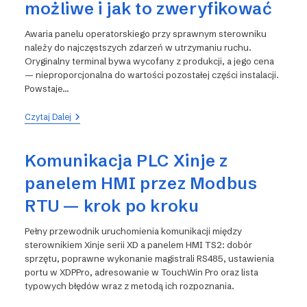
możliwe i jak to zweryfikować
Awaria panelu operatorskiego przy sprawnym sterowniku
należy do najczęstszych zdarzeń w utrzymaniu ruchu.
Oryginalny terminal bywa wycofany z produkcji, a jego cena
— nieproporcjonalna do wartości pozostałej części instalacji.
Powstaje…
Panel
Czytaj Dalej
HMI
Xinje
Do
Komunikacja PLC Xinje z
Sterownika
Innej
panelem HMI przez Modbus
Marki
—
RTU — krok po kroku
Kiedy
Jest
To
Pełny przewodnik uruchomienia komunikacji między
Możliwe
sterownikiem Xinje serii XD a panelem HMI TS2: dobór
I
sprzętu, poprawne wykonanie magistrali RS485, ustawienia
Jak
To
portu w XDPPro, adresowanie w TouchWin Pro oraz lista
Zweryfikować
typowych błędów wraz z metodą ich rozpoznania.