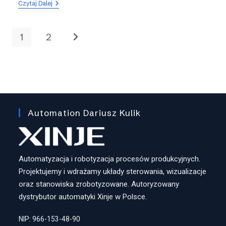
Kurs
Czytaj Dalej
IV:
Piszemy
Pierwszy
1
2
Program
Go to the next page
–
PLC
Xinje
Serii
XC
Automation Dariusz Kulik
Automatyzacja i robotyzacja procesów produkcyjnych.
Projektujemy i wdrażamy układy sterowania, wizualizacje
oraz stanowiska zrobotyzowane. Autoryzowany
dystrybutor automatyki Xinje w Polsce.
NIP: 966-153-48-90