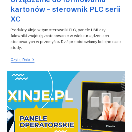
kartonów – sterownik PLC serii
XC
Produkty Xinje w tym sterowniki PLC, panele HMI czy
falowniki znajdują zastosowanie w wielu urządzeniach
stosowanych w przemyśle. Dziś przedstawiamy kolejne case
study.
Urządzenie
Czytaj Dalej
Do
Formowania
Kartonów
–
Sterownik
PLC
Serii
XC