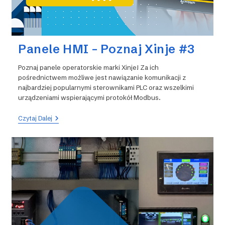
Panele HMI – Poznaj Xinje #3
Poznaj panele operatorskie marki Xinje! Za ich
pośrednictwem możliwe jest nawiązanie komunikacji z
najbardziej popularnymi sterownikami PLC oraz wszelkimi
urządzeniami wspierającymi protokół Modbus.
Panele
Czytaj Dalej
HMI
–
Poznaj
Xinje
#3