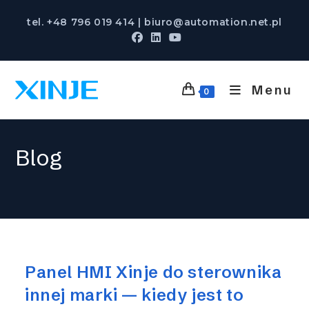
Skip
tel. +48 796 019 414 | biuro@automation.net.pl
to
content
Menu
0
Blog
Panel HMI Xinje do sterownika
innej marki — kiedy jest to