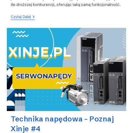
tle droższej konkurencji, oferując taką samą funkcjonalność.
Modernizacja
Czytaj Dalej
Stacji
CIP
W
Mleczarni
–
Panel
Xinje
TG
Technika napędowa – Poznaj
Xinje #4