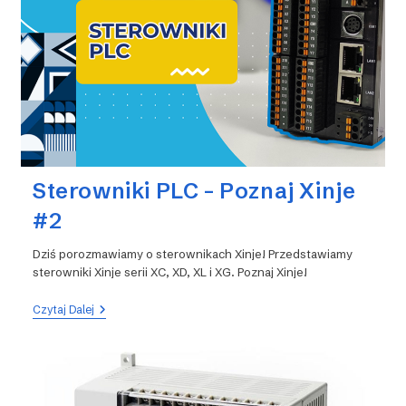
TG
I
Serwo
Serii
DS2
Sterowniki PLC – Poznaj Xinje
#2
Dziś porozmawiamy o sterownikach Xinje! Przedstawiamy
sterowniki Xinje serii XC, XD, XL i XG. Poznaj Xinje!
Sterowniki
Czytaj Dalej
PLC
–
Poznaj
Xinje
#2