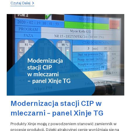
Komunikacja
Czytaj Dalej
PLC
Xinje
Z
Panelem
HMI
Przez
Modbus
RTU
—
Krok
Po
Kroku
Modernizacja stacji CIP w
mleczarni – panel Xinje TG
Produkty Xinje mogą z powodzeniem stanowić zamiennik w
procesie produkcji. Dzięki atrakcyjnej cenie wyróżniają się na