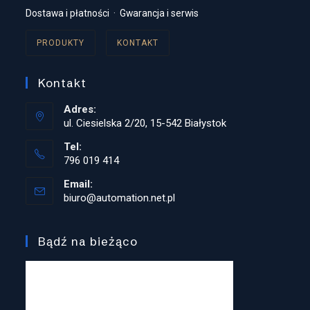
Dostawa i płatności
·
Gwarancja i serwis
PRODUKTY
KONTAKT
Kontakt
Adres:
ul. Ciesielska 2/20, 15-542 Białystok
Tel:
796 019 414
Opens
Email:
in
biuro@automation.net.pl
Opens
your
in
application
your
application
Bądź na bieżąco