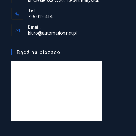
ul. Ciesielska 2/20, 15-542 Białystok
Tel:
796 019 414
Opens
Email:
in
biuro@automation.net.pl
Opens
your
in
application
your
application
Bądź na bieżąco