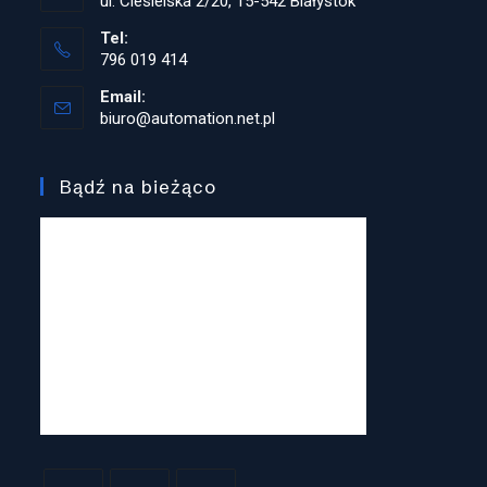
ul. Ciesielska 2/20, 15-542 Białystok
Tel:
796 019 414
Opens
Email:
in
biuro@automation.net.pl
Opens
your
in
application
your
application
Bądź na bieżąco