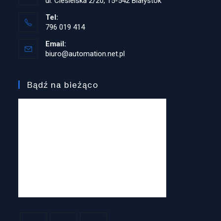
ul. Ciesielska 2/20, 15-542 Białystok
Tel:
796 019 414
Opens
Email:
in
biuro@automation.net.pl
Opens
your
in
application
your
application
Bądź na bieżąco