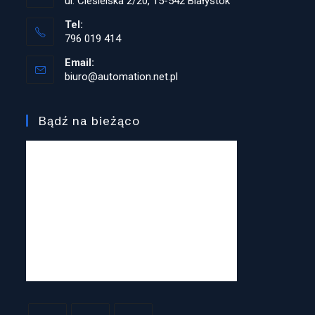
ul. Ciesielska 2/20, 15-542 Białystok
Tel:
796 019 414
Opens
Email:
in
biuro@automation.net.pl
Opens
your
in
application
your
application
Bądź na bieżąco