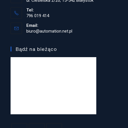
ul. Ciesielska 2/20, 15-542 Białystok
Tel:
796 019 414
Opens
Email:
in
biuro@automation.net.pl
Opens
your
in
application
your
application
Bądź na bieżąco