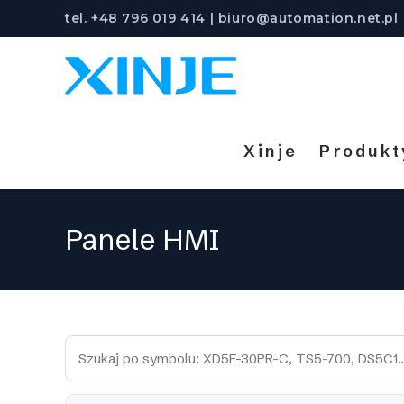
Skip
tel. +48 796 019 414 | biuro@automation.net.pl
to
content
Xinje
Produkt
Panele HMI