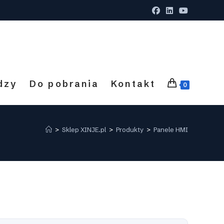
dzy
Do pobrania
Kontakt
0
>
Sklep XINJE.pl
>
Produkty
>
Panele HMI