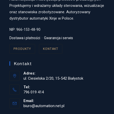
Projektujemy i wdrażamy układy sterowania, wizualizacje
oraz stanowiska zrobotyzowane. Autoryzowany
dystrybutor automatyki Xinje w Polsce.
NIP: 966-153-48-90
Dostawa i płatności
·
Gwarancja i serwis
PRODUKTY
KONTAKT
Kontakt
Adres:
ul. Ciesielska 2/20, 15-542 Białystok
Tel:
796 019 414
Opens
Email:
in
biuro@automation.net.pl
Opens
your
in