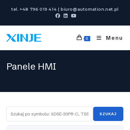
Skip
tel. +48 796 019 414 | biuro@automation.net.pl
to
content
Menu
0
Panele HMI
SZUKAJ