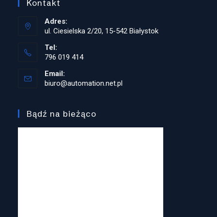
Kontakt
Adres:
ul. Ciesielska 2/20, 15-542 Białystok
Tel:
796 019 414
Opens
Email:
in
biuro@automation.net.pl
Opens
your
in
application
your
application
Bądź na bieżąco