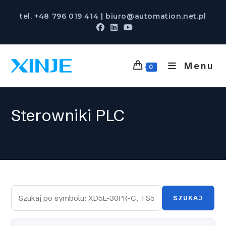
Skip
tel. +48 796 019 414 | biuro@automation.net.pl
to
content
Menu
0
Sterowniki PLC
SZUKAJ