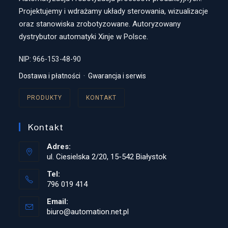
Projektujemy i wdrażamy układy sterowania, wizualizacje
oraz stanowiska zrobotyzowane. Autoryzowany
dystrybutor automatyki Xinje w Polsce.
NIP: 966-153-48-90
Dostawa i płatności
·
Gwarancja i serwis
PRODUKTY
KONTAKT
Kontakt
Adres:
ul. Ciesielska 2/20, 15-542 Białystok
Tel:
796 019 414
Opens
Email:
in
biuro@automation.net.pl
Opens
your
in