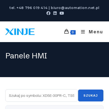
Skip
tel. +48 796 019 414 | biuro@automation.net.pl
to
content
Menu
0
Panele HMI
SZUKAJ