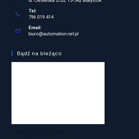
ul. Ciesielska 2/20, 15-542 Białystok
Tel:
796 019 414
Opens
Email:
in
biuro@automation.net.pl
Opens
your
in
application
your
application
Bądź na bieżąco