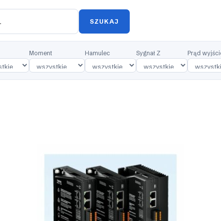
SZUKAJ
Moment
Hamulec
Sygnał Z
Prąd wyjśc