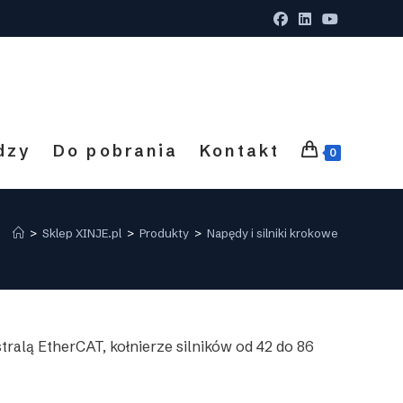
dzy
Do pobrania
Kontakt
0
>
Sklep XINJE.pl
>
Produkty
>
Napędy i silniki krokowe
tralą EtherCAT, kołnierze silników od 42 do 86