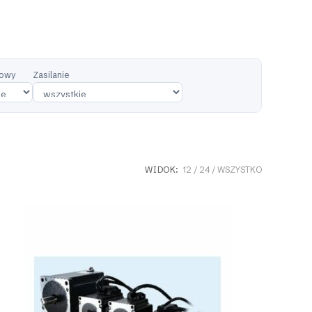
iowy
Zasilanie
WIDOK:
12
24
WSZYSTKO