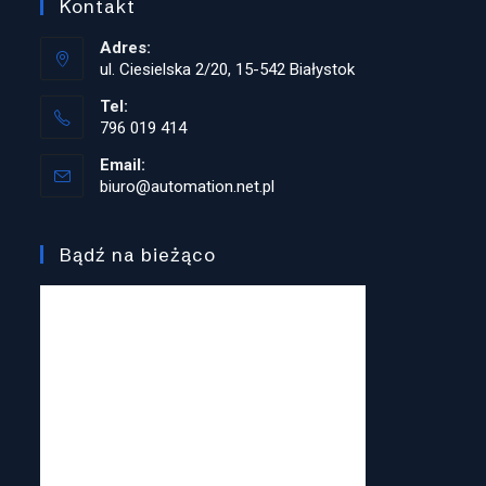
Kontakt
Adres:
ul. Ciesielska 2/20, 15-542 Białystok
Tel:
796 019 414
Opens
Email:
in
biuro@automation.net.pl
Opens
your
in
application
your
application
Bądź na bieżąco