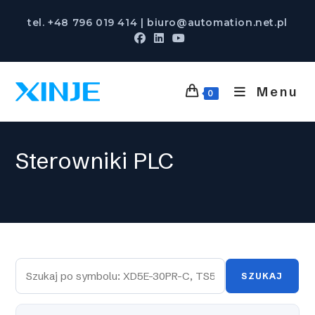
Skip
tel. +48 796 019 414 | biuro@automation.net.pl
to
content
Menu
0
Sterowniki PLC
SZUKAJ