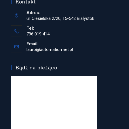
Kontakt
Adres:
ul. Ciesielska 2/20, 15-542 Białystok
Tel:
796 019 414
Opens
Email:
in
biuro@automation.net.pl
Opens
your
in
application
your
application
Bądź na bieżąco