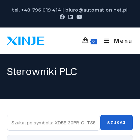
Skip
tel. +48 796 019 414 | biuro@automation.net.pl
to
content
Menu
0
Sterowniki PLC
SZUKAJ